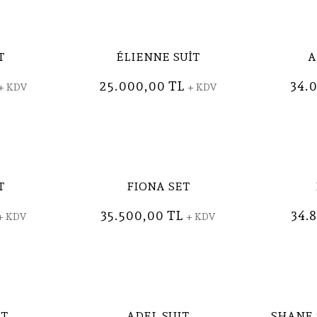
T
ÉLIENNE SUİT
A
25.000,00 TL
34.
+ KDV
+ KDV
T
FIONA SET
35.500,00 TL
34.
+ KDV
+ KDV
IT
ADEL SUIT
SHANE 