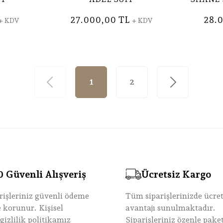
27.000,00 TL
28.
+ KDV
+ KDV
1
2
Güvenli Alışveriş
Ücretsiz Kargo
rişleriniz güvenli ödeme
Tüm siparişlerinizde ücre
le korunur. Kişisel
avantajı sunulmaktadır.
 gizlilik politikamız
Siparişleriniz özenle paket