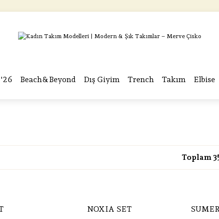
ÜCRETSİZ KARGO
ÜCRETSİZ KARGO
ÜCRETSİZ KARGO
ÜCRETSİZ KARGO
'26
Beach&Beyond
Dış Giyim
Trench
Takım
Elbise
Toplam 3
T
NOXIA SET
SUMER