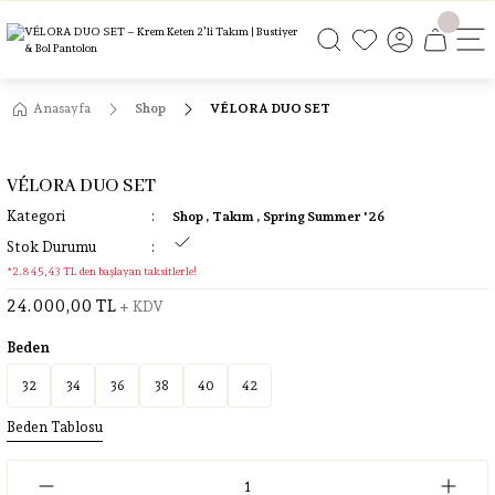
ÜCRETSİZ KARGO
ÜCRETSİZ KARGO
ÜCRETSİZ KARGO
ÜCRETSİZ KARGO
Anasayfa
Shop
VÉLORA DUO SET
VÉLORA DUO SET
Kategori
Shop
,
Takım
,
Spring Summer '26
Stok Durumu
*2.845,43 TL den başlayan taksitlerle!
24.000,00 TL
+ KDV
Beden
32
34
36
38
40
42
Beden Tablosu