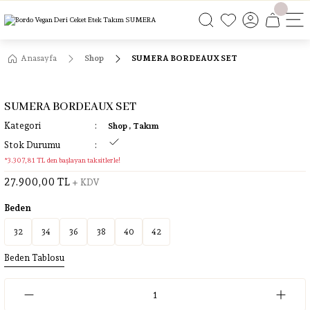
ÜCRETSİZ KARGO
ÜCRETSİZ KARGO
ÜCRETSİZ KARGO
ÜCRETSİZ KARGO
Anasayfa
Shop
SUMERA BORDEAUX SET
SUMERA BORDEAUX SET
Kategori
Shop
,
Takım
Stok Durumu
*3.307,81 TL den başlayan taksitlerle!
27.900,00 TL
+ KDV
Beden
32
34
36
38
40
42
Beden Tablosu