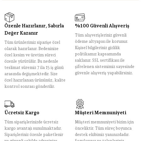
Özenle Hazırlanır, Sabırla
%100 Güvenli Alışveriş
Değer Kazanır
Tüm alışverişleriniz güvenli
ödeme altyapısı ile korunur.
Tüm ürünlerimiz siparişe özel
Kişisel bilgileriniz gizlilik
olarak hazırlanır. Bedeninize
politikamız kapsamında
özel kesim ve üretim süreci
saklanır. SSL sertifikası ile
özenle yürütülür. Bu nedenle
şifrelenen sistemimiz sayesinde
teslimat süremiz 7 ila 15 iş günü
güvenle alışveriş yapabilirsiniz.
arasında değişmektedir. Size
özel hazırlanan ürününüz, kalite
kontrol sonrası gönderilir.
Ücretsiz Kargo
Müşteri Memnuniyeti
Tüm siparişlerinizde ücretsiz
Müşteri memnuniyeti bizim için
kargo avantajı sunulmaktadır.
önceliktir. Tüm süreç boyunca
Siparişleriniz özenle paketlenir
destek ekibimiz yanınızdadır.
ve güvenli şekilde adresinize
Sorularınız ve talepleriniz