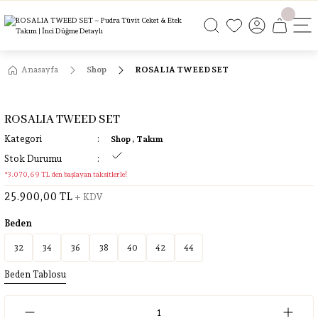
ÜCRETSİZ KARGO
ÜCRETSİZ KARGO
ÜCRETSİZ KARGO
ÜCRETSİZ KARGO
Anasayfa
Shop
ROSALIA TWEED SET
ROSALIA TWEED SET
Kategori
Shop
,
Takım
Stok Durumu
*3.070,69 TL den başlayan taksitlerle!
25.900,00 TL
+ KDV
Beden
32
34
36
38
40
42
44
Beden Tablosu