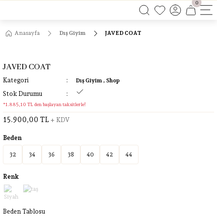
0
ÜCRETSİZ KARGO
ÜCRETSİZ KARGO
ÜCRETSİZ KARGO
Anasayfa
Dış Giyim
JAVED COAT
ÜCRETSİZ KARGO
JAVED COAT
Kategori
Dış Giyim
,
Shop
Stok Durumu
*1.885,10 TL den başlayan taksitlerle!
15.900,00 TL
+ KDV
Beden
32
34
36
38
40
42
44
Renk
Beden Tablosu