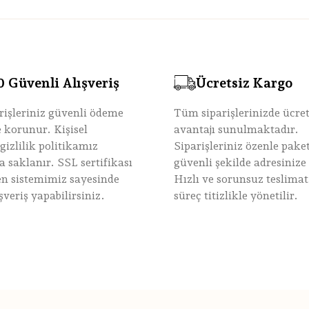
Güvenli Alışveriş
Ücretsiz Kargo
rişleriniz güvenli ödeme
Tüm siparişlerinizde ücre
le korunur. Kişisel
avantajı sunulmaktadır.
 gizlilik politikamız
Siparişleriniz özenle paket
 saklanır. SSL sertifikası
güvenli şekilde adresinize u
nen sistemimiz sayesinde
Hızlı ve sorunsuz teslimat
şveriş yapabilirsiniz.
süreç titizlikle yönetilir.