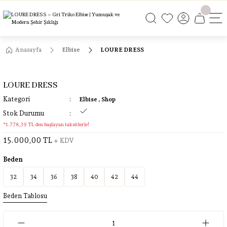
ÜCRETSİZ KARGO
ÜCRETSİZ KARGO
ÜCRETSİZ KARGO
ÜCRETSİZ KARGO
Anasayfa
Elbise
LOURE DRESS
LOURE DRESS
Kategori
Elbise
,
Shop
Stok Durumu
*1.778,39 TL den başlayan taksitlerle!
15.000,00 TL
+ KDV
Beden
32
34
36
38
40
42
44
Beden Tablosu