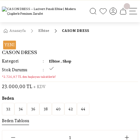
ÜCRETSİZ KARGO
ÜCRETSİZ KARGO
ÜCRETSİZ KARGO
ÜCRETSİZ KARGO
Anasayfa
Elbise
CASON DRESS
YENİ
CASON DRESS
Kategori
Elbise
,
Shop
Stok Durumu
*2.726,87 TL den başlayan taksitlerle!
23.000,00 TL
+ KDV
Beden
32
34
36
38
40
42
44
Beden Tablosu