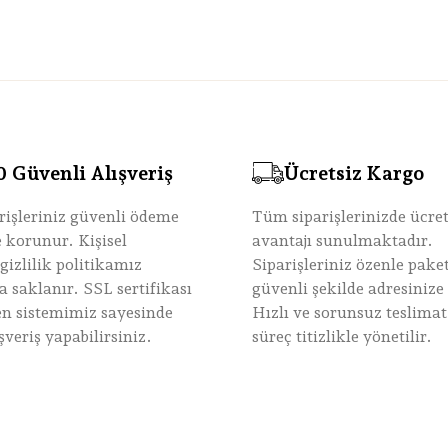
Güvenli Alışveriş
Ücretsiz Kargo
rişleriniz güvenli ödeme
Tüm siparişlerinizde ücre
le korunur. Kişisel
avantajı sunulmaktadır.
 gizlilik politikamız
Siparişleriniz özenle paket
 saklanır. SSL sertifikası
güvenli şekilde adresinize u
nen sistemimiz sayesinde
Hızlı ve sorunsuz teslimat
şveriş yapabilirsiniz.
süreç titizlikle yönetilir.