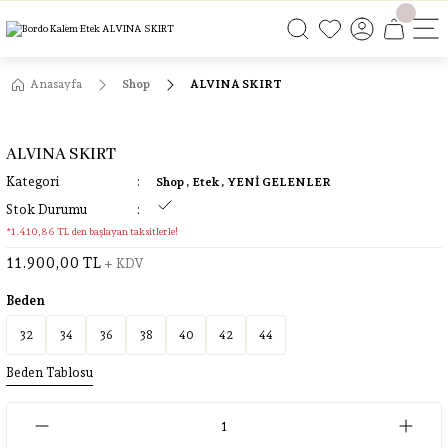
ÜCRETSİZ KARGO
ÜCRETSİZ KARGO
ÜCRETSİZ KARGO
ÜCRETSİZ KARGO
Anasayfa
Shop
ALVINA SKIRT
ALVINA SKIRT
Kategori
Shop
,
Etek
,
YENİ GELENLER
Stok Durumu
*1.410,86 TL den başlayan taksitlerle!
11.900,00 TL
+ KDV
Beden
32
34
36
38
40
42
44
Beden Tablosu