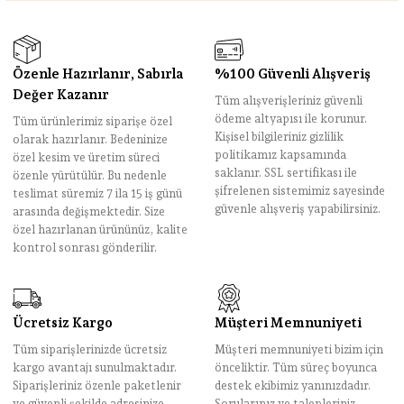
Özenle Hazırlanır, Sabırla
%100 Güvenli Alışveriş
Değer Kazanır
Tüm alışverişleriniz güvenli
ödeme altyapısı ile korunur.
Tüm ürünlerimiz siparişe özel
Kişisel bilgileriniz gizlilik
olarak hazırlanır. Bedeninize
politikamız kapsamında
özel kesim ve üretim süreci
saklanır. SSL sertifikası ile
özenle yürütülür. Bu nedenle
şifrelenen sistemimiz sayesinde
teslimat süremiz 7 ila 15 iş günü
güvenle alışveriş yapabilirsiniz.
arasında değişmektedir. Size
özel hazırlanan ürününüz, kalite
kontrol sonrası gönderilir.
Ücretsiz Kargo
Müşteri Memnuniyeti
Tüm siparişlerinizde ücretsiz
Müşteri memnuniyeti bizim için
kargo avantajı sunulmaktadır.
önceliktir. Tüm süreç boyunca
Siparişleriniz özenle paketlenir
destek ekibimiz yanınızdadır.
ve güvenli şekilde adresinize
Sorularınız ve talepleriniz