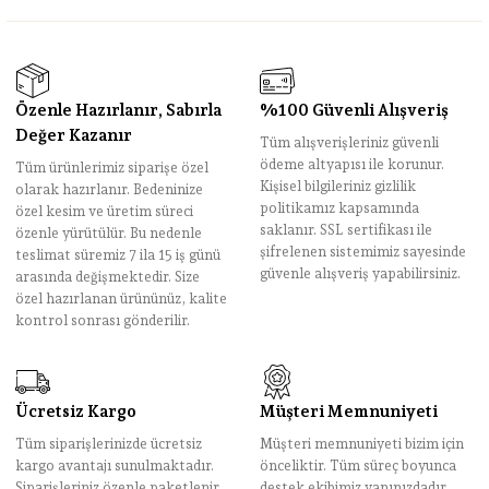
Özenle Hazırlanır, Sabırla
%100 Güvenli Alışveriş
Değer Kazanır
Tüm alışverişleriniz güvenli
ödeme altyapısı ile korunur.
Tüm ürünlerimiz siparişe özel
Kişisel bilgileriniz gizlilik
olarak hazırlanır. Bedeninize
politikamız kapsamında
özel kesim ve üretim süreci
saklanır. SSL sertifikası ile
özenle yürütülür. Bu nedenle
şifrelenen sistemimiz sayesinde
teslimat süremiz 7 ila 15 iş günü
güvenle alışveriş yapabilirsiniz.
arasında değişmektedir. Size
özel hazırlanan ürününüz, kalite
kontrol sonrası gönderilir.
Ücretsiz Kargo
Müşteri Memnuniyeti
Tüm siparişlerinizde ücretsiz
Müşteri memnuniyeti bizim için
kargo avantajı sunulmaktadır.
önceliktir. Tüm süreç boyunca
Siparişleriniz özenle paketlenir
destek ekibimiz yanınızdadır.