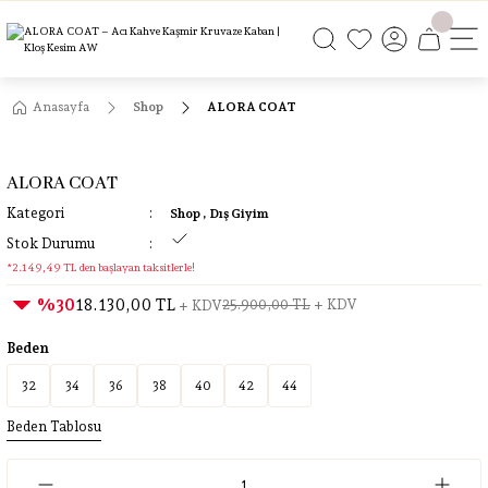
ÜCRETSİZ KARGO
ÜCRETSİZ KARGO
ÜCRETSİZ KARGO
ÜCRETSİZ KARGO
Anasayfa
Shop
ALORA COAT
ALORA COAT
Kategori
Shop
,
Dış Giyim
Stok Durumu
*2.149,49 TL den başlayan taksitlerle!
%30
18.130,00 TL
25.900,00 TL
+ KDV
+ KDV
Beden
32
34
36
38
40
42
44
Beden Tablosu