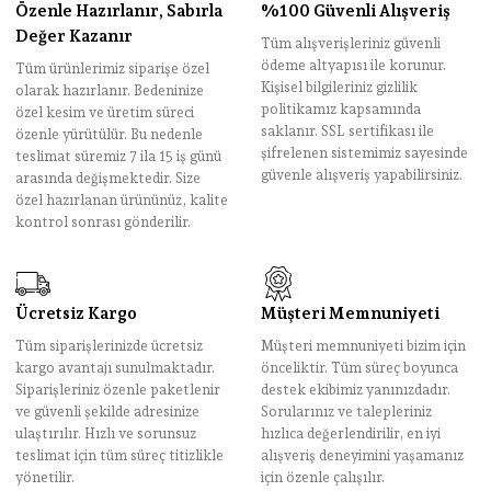
Özenle Hazırlanır, Sabırla
%100 Güvenli Alışveriş
Değer Kazanır
Tüm alışverişleriniz güvenli
ödeme altyapısı ile korunur.
Tüm ürünlerimiz siparişe özel
Kişisel bilgileriniz gizlilik
olarak hazırlanır. Bedeninize
politikamız kapsamında
özel kesim ve üretim süreci
saklanır. SSL sertifikası ile
özenle yürütülür. Bu nedenle
şifrelenen sistemimiz sayesinde
teslimat süremiz 7 ila 15 iş günü
güvenle alışveriş yapabilirsiniz.
arasında değişmektedir. Size
özel hazırlanan ürününüz, kalite
kontrol sonrası gönderilir.
Ücretsiz Kargo
Müşteri Memnuniyeti
Tüm siparişlerinizde ücretsiz
Müşteri memnuniyeti bizim için
kargo avantajı sunulmaktadır.
önceliktir. Tüm süreç boyunca
Siparişleriniz özenle paketlenir
destek ekibimiz yanınızdadır.
ve güvenli şekilde adresinize
Sorularınız ve talepleriniz
ulaştırılır. Hızlı ve sorunsuz
hızlıca değerlendirilir, en iyi
teslimat için tüm süreç titizlikle
alışveriş deneyimini yaşamanız
yönetilir.
için özenle çalışılır.